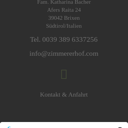
Fam. Katharina Bacher
Afers Raita 24
39042 Brixen
Südtirol/Italien
Tel. 0039 389 6337256
info@zimmererhof.com

Kontakt & Anfahrt