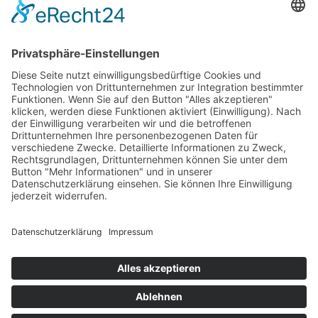
© Zimmererhof
Impressum
Datenschutz
MwSt.-Nr.: IT03005880210
powered by