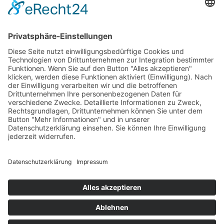
© Zimmererhof
Impressum
Datenschutz
MwSt.-Nr.: IT03005880210
powered by