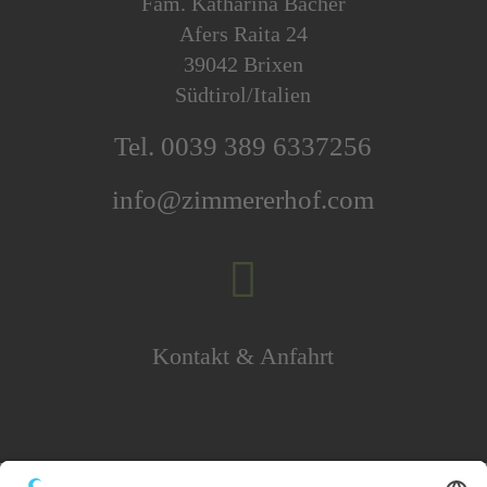
Fam. Katharina Bacher
Afers Raita 24
39042 Brixen
Südtirol/Italien
Tel. 0039 389 6337256
info@zimmererhof.com

Kontakt & Anfahrt