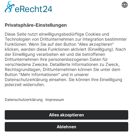
© Zimmererhof
Impressum
Datenschutz
MwSt.-Nr.: IT03005880210
powered by