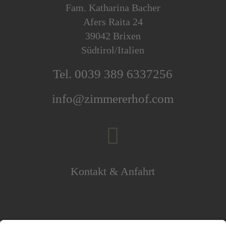
Fam. Katharina Bacher
Afers Raita 24
39042 Brixen
Südtirol/Italien
Tel. 0039 389 6337256
info@zimmererhof.com

Kontakt & Anfahrt